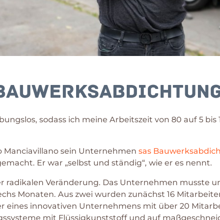
 Bauwerksabdichtung
reibungslos, sodass ich meine Arbeitszeit von 80 auf 5 b
io Manciavillano sein Unternehmen
sas Bauwerksabdic
 gemacht. Er war „selbst und ständig“, wie er es nennt.
ner radikalen Veränderung. Das Unternehmen musste ums
sechs Monaten. Aus zwei wurden zunächst 16 Mitarbeiter.
r eines innovativen Unternehmens mit über 20 Mitarbei
ssysteme mit Flüssigkunststoff und auf maßgeschneid