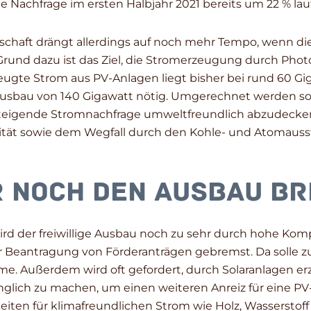
ie Nachfrage im ersten Halbjahr 2021 bereits um 22 % l
chaft drängt allerdings auf noch mehr Tempo, wenn die
Grund dazu ist das Ziel, die Stromerzeugung durch Photo
zeugte Strom aus PV-Anlagen liegt bisher bei rund 60 
Ausbau von 140 Gigawatt nötig. Umgerechnet werden so 3
steigende Stromnachfrage umweltfreundlich abzudecken.
ität sowie dem Wegfall durch den Kohle- und Atomausst
 noch den Ausbau b
 der freiwillige Ausbau noch zu sehr durch hohe Kompl
Beantragung von Förderanträgen gebremst. Da solle zu
me. Außerdem wird oft gefordert, durch Solaranlagen er
ich zu machen, um einen weiteren Anreiz für eine PV
iten für klimafreundlichen Strom wie Holz, Wasserstoff 