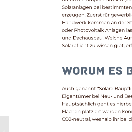
Solaranlagen bei bestimmten 
erzeugen. Zuerst für gewerbl
Handwerk kommen an der Stel
oder Photovoltaik Anlagen las
und Dachausbau. Welche Au
Solarpflicht zu wissen gibt, e
Worum es b
Auch genannt “Solare Baupfl
Eigentümer bei Neu- und Bes
Hauptsächlich geht es hierbe
Flächen platziert werden kön
CO2-neutral, weshalb ihr bei
Sinkende EEG-
Umlage sorgt nicht