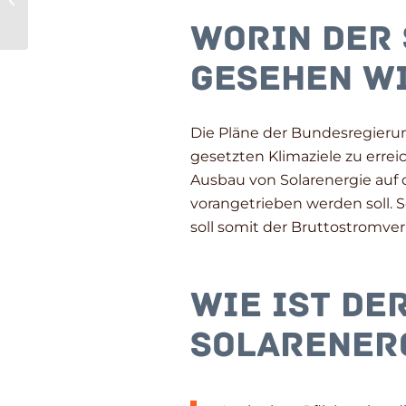
unbedingt für
Worin der 
Entlastung beim
Strompreis
gesehen w
Die Pläne der Bundesregierun
gesetzten Klimaziele zu erre
Ausbau von Solarenergie auf 
vorangetrieben werden soll. S
soll somit der Bruttostromve
Wie ist de
Solarenerg